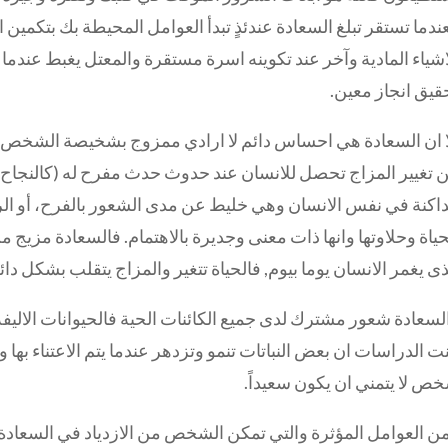
ندما تستقر تبلغ السعادة عندئذٍ تبدأ العوامل المحيطة بك بتكمين ا
اشياء المادية وآخر عند تكوينه اسرة مستقرة والمعتل يغبط عندما 
قيق انجاز معين.
ا ان السعادة هي احساس دائم لا ارادي ممزوج بشخيصة الشخص ويخ
 تغيير المزاج تحصل للانسان عند حدوث حدث مفرح له (كالنجاح ا
داكنة في نفس الانسان وهي خليط عن مدى الشعور بالفرح، أو الر
حياة وحلاوتها وانها ذات معنى وجديرة بالاهتمام. فالسعادة مزي
ذى يغمر الانسان يوما بيوم, فالحياة تتغير والمزاج يتقلب بشكل دا
السعادة شعور مشترك لدى جميع الكائنات الحية فالحيوانات الاليفة 
نت الدراسات ان بعض النباتات تنمو وتزدهر عندما يتم الاعتناء بها 
ص لا يتمني ان يكون سعيداً.
ن العوامل المؤثرة والتي تمكن الشخص من الازدياد في السعادة 