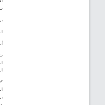
ين
يرو
ال
أدى
ين
ال
ال
ال
ير
ور