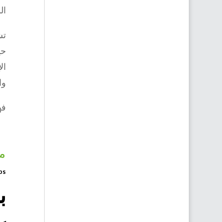
ال
تش
حي
ال
وا
فه
م
ps
ب