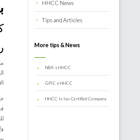
HHCC News
ب
5
Tips and Articles
5
ك
ر
More tips & News
ما
NBK x HHCC
5
ال
ال
GPIC x HHCC
5
جم
HHCC Is Iso Certified Company
5
في
لل
وا
يس