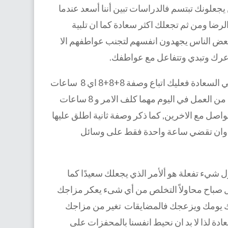
يجعلونك تبتسم فالدراسات تبين أننا أسعد عندما
رضا ومن ثم تجعلك اكثر سعادة كما ان تلبية
بعض الناس يجهدون انفسهم لتجنب عواطفهم الا
اعرك وتبدي وتتفاعل مع عواطفك.
يقول رئيس وزراء فنلندا السابق الكسندر ستاب انك لكي تحصل علي السعادة فعليك اتباع وصفة 8+8+8 اي 8 ساعات
من النوم يومياً لإعطاء الجسم اكثر قدر من الراحة و 8 ساعات فقط من العمل في اليوم مهما كلف الامر و 8 ساعات
تواصل مع الاخرين, كما ذكر وصفة ثانية اطلق عليها
ساعة وان تقضي ساعة واحدة فقط على وسائل
 شيء تفعلة هو ألأمر الذي يجعلك سعيدًا كما
 صباح محاولاً التخلص من أي شىء يعكر مزاجك
يك يومك ويزعجك فالمضايقات تغير من مزاجك
 لذا لا بد ان نحيط انفسنا بالمحفزات على