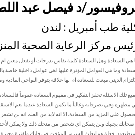
روفيسور/د فيصل عبد اللط
لية طب أمبريل : لندن
ئيس مركز الرعاية الصحية المنزل
 هي السعادة وهل السعادة كلمة تقاس بدرجات أو بفعل معين ا
سعادة وما هي العوامل المؤثرة عليها اهي عوامل داخلية خاصة با
التزام الديني مبعث للسعادة ام لها علاقة بتوفر النواحي المادية و
يع تلك الاسئلة تحفز التفكير في مفهوم السعادة عموماً فالسعا
 مظهره وفي تصرفاته وغالباً ما تكمن السعادة عندما يعم الاست
حصول على المزيد من السعادة. الا انه لابد من العلم انه لن تشعر
صحابك بجنبك ولن يتمكن اي شخص من منحك ذلك ولا يمكن لأحد د
تطيعون فعلة هو ابعاث السرور المؤقت في قلبك ولفترة وجيزة و