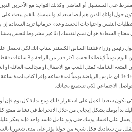
مفرط على المستقبل أو الماضي وكذلك التواجد مع الآخرين الذين 
ون حول أولئك الذين هم أيضا سعداء, والتمسك بالقيم يبعث على ال
طلبات النفس واحتياجات الجسد وعدم حرمانها تزيد السعادة إن 
 مفتاح السعادة هو أن تمنح لنفسك إذنًا غير مشروط لتحس بمش
 المتعة الشاملة كمثل اللعب مع الاطفال او مجالسة العائلة او ال
1+1+1 اي مارس الرياضة يومياً لمدة ساعه وإقرأ كتاب لمدة 
تواصل الاجتماعي لكي تستمتع بحياتك.
ي تكون سعيدا اعمل على استقرار ذاتك ومع بداية كل يوم فإن أول
يك بدأ يومك بشكل إيجابي من خلال الانخراط في نشاط ممتع كل
 يعمل على افساد يومك حتى ولو عامل فاسد واحد فإنه يعكر عل
قلل من سعادتك فكل شيء من حولنا يؤثرعلى مدى شعورنا بالسعادة