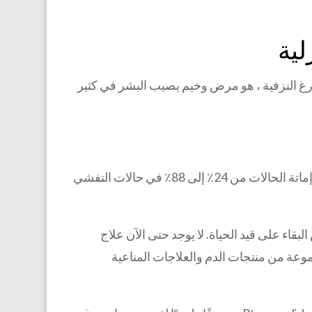
ية‏
اسم حمى ماربورغ النزفية ، هو مرض وخيم يصيب البشر في كثير
يبلغ متوسط ​​معدل إماتة حالات MVD حوالي 50٪. تفاوتت معدلات إماتة الحالات من 24٪ إلى 88٪ في حالات التفشي
قاء على قيد الحياة. لا يوجد حتى الآن علاج
وعة من منتجات الدم والعلاجات المناعية