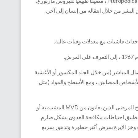
تعتبر Rousettus aegyptiacus ، وهي خفافيش الفاكهة من عائلة Pteropodidae ، مضيفًا طبيعيًا لفيروس ماربورغ.
البشر من خلال انتقاله من إنسان إلى آخر.
 إحداث فاشيات مع معدلات وفيات عالية.
ض.
ال المباشر (من خلال الجلد المكسور أو الأغشية
للأشخاص المصابين ، ومع الأسطح والمواد (مثل
كثيرًا ما أصيب العاملون في مجال الرعاية الصحية بالعدوى أثناء علاج المرضى الذين يعانون من MVD المشتبه به أو
م تطبيق احتياطات مكافحة العدوى بشكل صارم.
ت وخز الإبرة بمرض أكثر خطورة وتدهور سريع