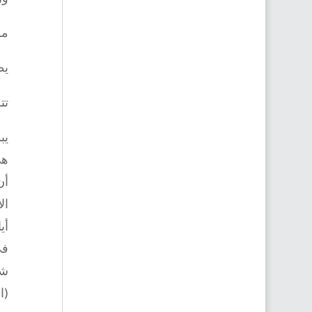
مر
يظ
تت
يب
هي
أن
أي
في
شد
(ا