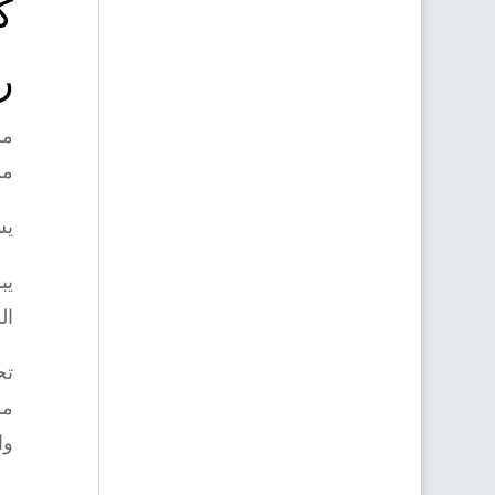
ك
ر
من
يس
ال
تح
مر
وا