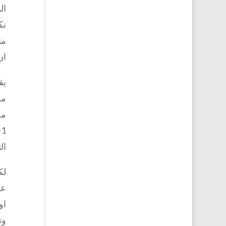
ال
نك
مت
ان
من
ال
لك
عل
او
وت