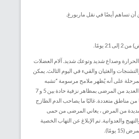
أن تساهم أيضًا في نقل ماربورغ.
2 يومًا.
الحرارة وصداع شديد وتوعك شديد. آلام العضلات
التشنجات والغثيان والقيء في اليوم الثالث. يمكن
رحلة على أنه يُظهر ملامح مرسومة “تشبه
الأشباح” ، وعيون عميقة ، ووجوه بلا تعبير ، والخمول الشديد. يصاب العديد من المرضى بمظاهر نزفية حادة بين 5 و 7
ا من مناطق متعددة. غالبًا ما يصاحب الدم الطازج
الشديدة من المرض ، يعاني المرضى من حمى
هيج والعدوانية. تم الإبلاغ عن التهاب الخصية
 يومًا).