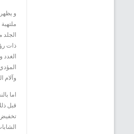
و يظهر 
ملتهبة 
الجلد م
ذات رؤو
الغدد و
المؤدي 
وآلام ا
اما
بالن
قبل ذلك
تخفيض ا
الشابا