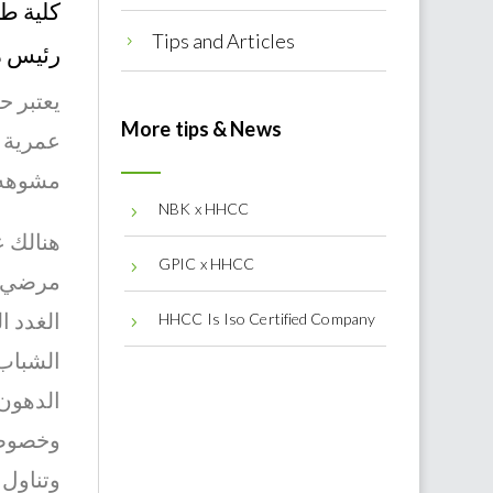
كلية طب
Tips and Articles
5
رئيس مر
يعتبر ح
More tips & News
مشوهه 
NBK x HHCC
5
هنالك ع
GPIC x HHCC
5
مرضي لن
الغدد ا
HHCC Is Iso Certified Company
5
الشباب 
الدهون 
وخصوصا 
وتناول 