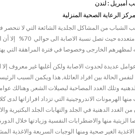
 أمبريل : لندن
كز الرعاية الصحية المنزلية‏
ب الشباب من المشاكل الجلدية الشائعة التي لا تنحصر
عمرية متعدده حيث تص
لمظهرهم الخارجى وخصوصا في فترة المراهقة التي يهتم
وامل عديدة لحدوث الاصابة ولكن أغلبها غير معروف إلا انه
فس الحالة بين افراد العائلة, هذا ويكمن
السبب الرئيسي
لدهنيه وتلك الغدد المصاحبة لبصيلات الشعر,
وهنالك عوام
منها الهرمونات الاندروجينية التي تزداد افرازاتها لدى كلا
من الغدد الدهنية في الجلد والتهابات الجلد البكتيرية وا
الزيتية منها والاضطرابات النفسية وزيادتها خلال الدور
الاغذية الغير صحية ومنها الوجبات السريعة والاغذية المش