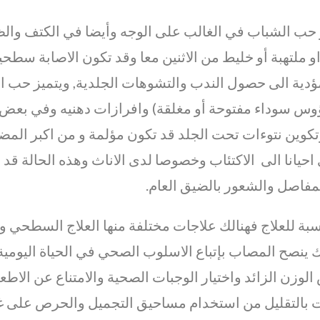
حب الشباب في الغالب على الوجه وأيضا في الكتف والظ
او ملتهبة أو خليط من الاثنين معا وقد
تكون الاصابة سطحية
ؤدية الى حصول الندب والتشوهات الجلدية,
و
يتميز حب ا
س سوداء مفتوحة أو مغلقة) وافرازات دهنيه وفي بعض ا
تكوين نتوءات تحت الجلد قد تكون مؤلمة و
من اكبر المض
احيانا الى الاكتئاب وخصوصا لدى الاناث وهذه الحالة ق
لمفاصل والشعور بالضيق العام.
سبة للعلاج فهنالك علاجات مختلفة منها العلاج السطحي والعل
 ينصح المصاب بإتباع الاسلوب الصحي في الحياة اليومية
لوزن الزائد واختيار الوجبات الصحية والامتناع عن الاط
ت بالتقليل من استخدام مساحيق التجميل والحرص على غ