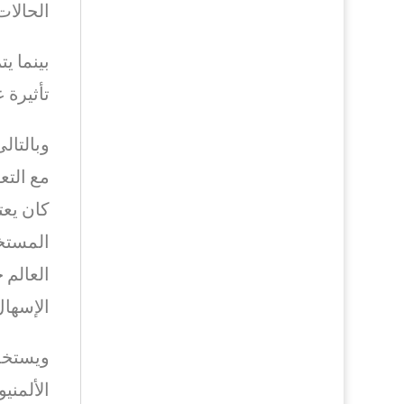
الحالات
بينما 
تأثيرة 
وبالتال
مع التع
كان يع
العالم 
الإسهال
الألمني