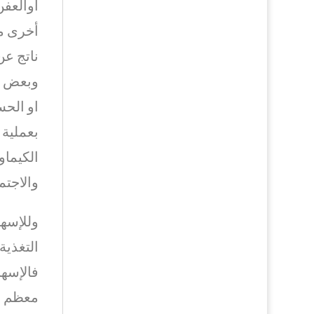
اوالعفن
أخرى من
ناتج عن
وبعض ال
او الحس
بعملية 
الكيماو
والاجتم
وللإسها
التغذية
فالإسه
معظم اع