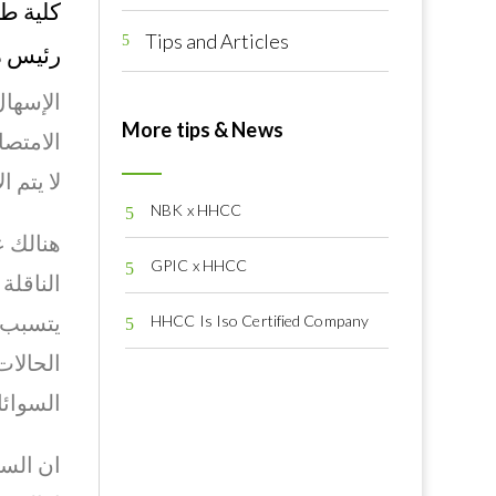
كلية طب
Tips and Articles
5
رئيس مر
الإسهال
More tips & News
الامتصا
لا يتم 
NBK x HHCC
5
هنالك ع
GPIC x HHCC
5
الناقلة
يتسبب ف
HHCC Is Iso Certified Company
5
السوائل
ان الس